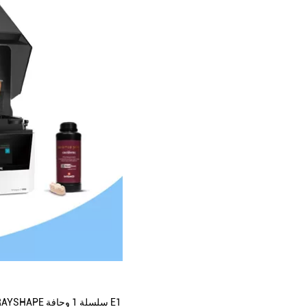
صناعات كيستون ورايشابي تعلن عن شراكة ، والتحقق من صحة راتنجات الطباعة ثلاثية الأبعاد على شكل RAYSHAPE سلسلة 1 وحافة E1