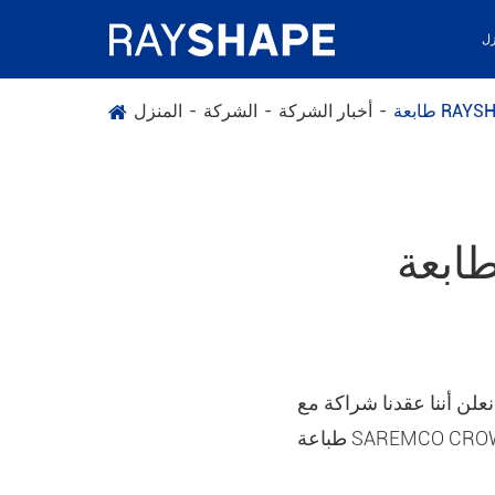
زل
أخبار الشركة
الشركة
المنزل
بعة RAYSHAPE وطباعة SAREMCO
كة مع SAREMCO للتحقق من صحة طابعات ثلاثية الأبعاد على شكل سلسلة 1 + مع
SAREMCO CROWN™.