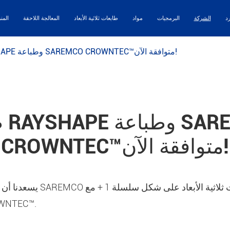
رد
الشركة
البرمجيات
مواد
طابعات ثلاثية الأبعاد
المعالجة اللاحقة
المن
طابعة RAYSHAPE وطباعة SAREMCO CROWNTEC™متوافقة الآن!
طا
CROWNTEC™متوافقة الآن!
يسعدنا أن نعلن أننا عقدنا شرا
طباعة TEC