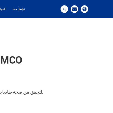



تواصل معنا
الموا