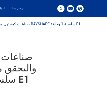



تواصل معنا
الموا
صناعات كيستون ورايشابي تعلن عن شراكة ، والتحقق من صحة راتنجات الطباعة ثلاثية الأبعاد على شكل RAYSHAPE سلسلة 1 وحافة E1
صناعات ك
والتحقق من
على شكل RAYSHAPE سلسلة 1 وحافة E1