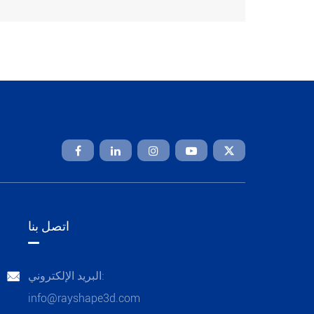

اتصل بنا
البريد الإلكتروني:

info@rayshape3d.com