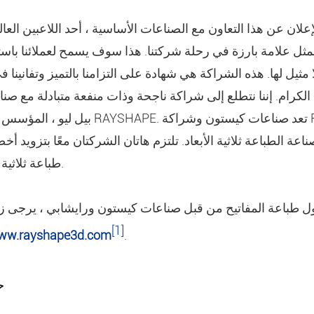
يمثل علامة بارزة في رحلة شركتنا. هذا سوف يسمح لعملائنا باس
ا مثيل لها. هذه الشراكة هي شهادة على التزامنا بالتميز وتفانينا
 الكرام. إننا نتطلع إلى شراكة ناجحة وذات منفعة متبادلة مع صن
بيل ليو ، المؤسس والرئيس التنفيذي لشركة 
اعة الطباعة ثلاثية الأبعاد. تلتزم هاتان الشركتان معًا بتزويد 
طباعة ثلاثية الأبعاد مبتكرة وموثوق بها.
ل طباعة المفاتيح من قبل صناعات كيستون ورايشابي ، يرجى زي
[1]
w.rayshape3d.com
.
ح