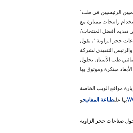
"نحن متحمسون للإعلان عن هذا التعاون مع الصناعات الأساسية ، أحد اللاعبين العالميين الرئيسيين في طب
تخدام راتنجات ممتازة مع
 في تقديم أفضل المنتجات/
اعات حجر الزاوية "، يقول
RAYSHAPE. تعد صناعات كيستون وشراكة RAYSHAPE شهادة على
أخصائيي طب الأسنان بحلول
ارة مواقع الويب الخاصة
Ww
بها على
طباعة المفاتيح
و
ول صناعات حجر الزاوية