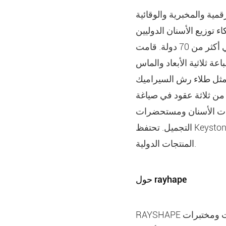
ية والمخبرية والوقائية
ء توزيع الأسنان الدوليين
في الولايات المتحدة في أكثر من 70 دولة. قامت Keystone بتطوير منتجات رائدة في الصناعة مثل خط طباعة
 D®قاعدة أسنان عالية التأثير ، والمؤيدة
مثل طلاء رش السيراميك
من ثلاثة عقود في صياغة
بيقات الأسنان ومستحضرات
التجميل. تحتفظ Keystone بترخيص ، ISO (جهاز طبي) وشهادات fMP ، إلى جانب شهادات GMP وتسجيلات
المنتجات الدولية.
حول rayhape
RAYSHAPE هي شركة تكنولوجيا قائمة على الابتكار توفر حلول طباعة ثلاثية الأبعاد كاملة لممارسات ومختبرات