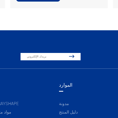

الموارد
مدونة
مواد AYSHAPE
دليل المنتج
مواد مت