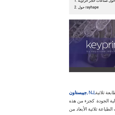
. حول صناعات حجر الزاوية
2. حول rayhape
بعة ثلاثية
جيبستاون, NJ,
الية الجودة. كجزء من هذه
 من Keystone على شكل RAYSHAPE 1 + سلسلة