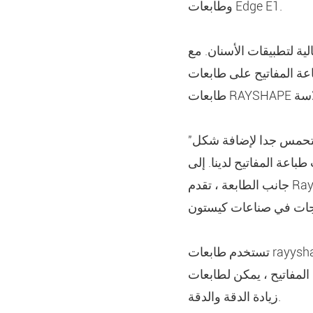
وطابعات Edge E1.
الية لتطبيقات الأسنان. مع
RAYSH ، يمكن لمهنيي طب الأسنان الآن استخدام
"أنا متحمس جدا لإضافة شكل Rayshape 1 + سلسلة إلى قائمة متوافقة مع KeyPrint. توفر Rayshape طابعة
اعة المفاتيح لدينا. إلى
جانب الطابعة ، تقدم Rayshape عرضًا اقتصاديًا لسير العمل من شأنه أن يضيف بعض الإثارة إلى جميع مناطق
تستخدم طابعات rayyshape تقنية متقدمة لإنتاج نماذج أسنان عالية الدقة وأدلة جراحية وأجهزة طب الأسنان
RAYSHAPE الآن تقديم نتائج أفضل ، مع
زيادة الدقة والدقة.