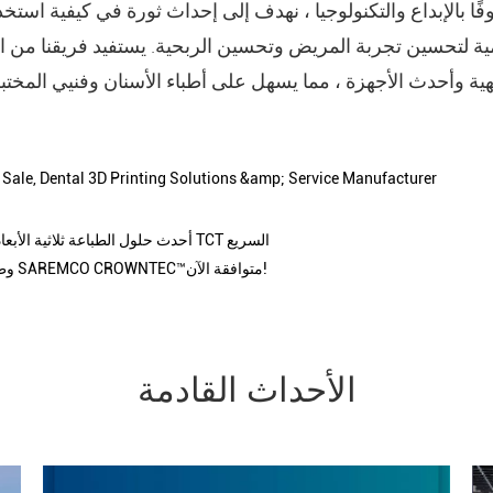
ًا بالإبداع والتكنولوجيا ، نهدف إلى إحداث ثورة في كيفية اس
ية لتحسين تجربة المريض وتحسين الربحية. يستفيد فريقنا من ال
Sale, Dental 3D Printing Solutions &amp; Service Manufacturer
قدمت RAYSHAPE أحدث حلول الطباعة ثلاثية الأبعاد في TCT السريع
طابعة RAYSHAPE وطباعة SAREMCO CROWNTEC™متوافقة الآن!
الأحداث القادمة