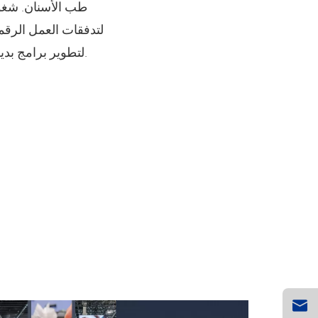
طب الأسنان. شغوف
لتدفقات العمل الرقم
لتطوير برامج بديهية وأحدث الأجهزة ، مما يسهل على أطباء الأسنان وفنيي المختبرات تحقيق رؤيتهم للحياة.
