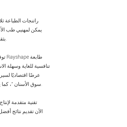
راتنجات الطباعة ثلاث
طابعات RAYSHAPE بثقة ، مع العلم أنه تم اختبار الطابعة والراتنج وثبت عملهما معًا بسلاسة.
تنافسية للغاية وسهلة الا
سوق الأسنان "، كما يقول بنجامين تايلور ، مهندس الطباعة ثلاثية الأبعاد وتطوير المنتجات في صناعات كيستون.