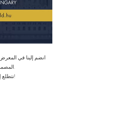
انضم إلينا في المعرض
مباشر على العروض المبتكرة التي تقدمها RAYSHAPE المصممة خصيصًا لتطبيقات طب الأسنان.
نتطلع إلى الترحيب بكم في عالم طب الأسنان في المجر-دعونا نشكل مستقبل طب الأسنان معًا!