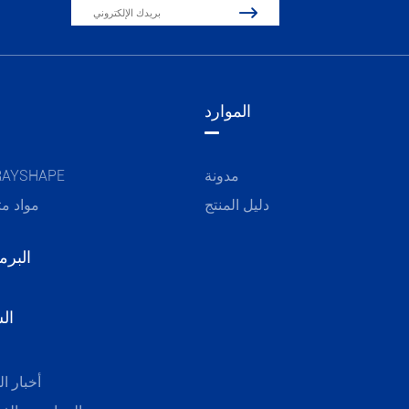

الموارد
مدونة
مواد AYSHAPE
دليل المنتج
مواد مت
البرم
ال
أخبار ا