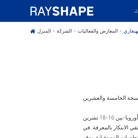
زل
هنغاري
المعارض والفعاليات
الشركة
المنزل
سخة الخامسة والعشرين
سيقام عالم طب الأسنان-المعرض الدولي الرائد لطب الأسنان في منطقة وسط شرق أوروبا-بين 16-18 تشرين
 الابتكار بالمعرفة. في
طورات المستقبلية. يوفر