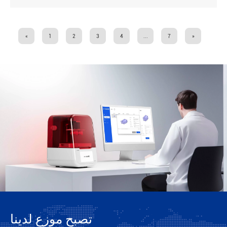
«
1
2
3
4
...
7
»
تصبح موزع لدينا