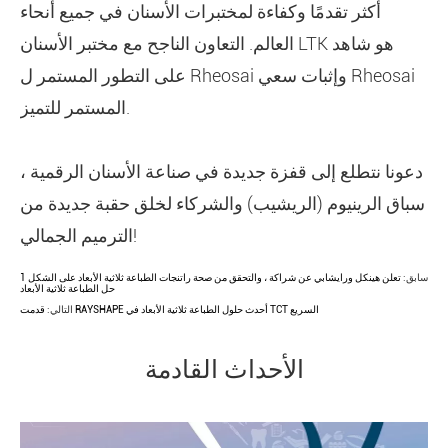
أكثر تقدمًا وكفاءة لمختبرات الأسنان في جميع أنحاء
العالم. التعاون الناجح مع مختبر الأسنان LTK هو شاهد
على التطور المستمر ل Rheosai وإثبات سعي Rheosai
المستمر للتميز.
دعونا نتطلع إلى قفزة جديدة في صناعة الأسنان الرقمية ،
سباق الرينيوم (الريشيب) والشركاء لخلق حقبة جديدة من
الترميم الجمالي!
سابق:
تعلن هينكل ورايشابي عن شراكة ، والتحقق من صحة راتنجات الطباعة ثلاثية الأبعاد على الشكل 1
حل الطباعة ثلاثية الأبعاد
قدمت RAYSHAPE أحدث حلول الطباعة ثلاثية الأبعاد في TCT السريع
التالي:
الأحداث القادمة